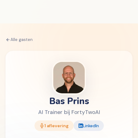
Alle gasten
Bas Prins
AI Trainer bij FortyTwoAI
1 aflevering
LinkedIn